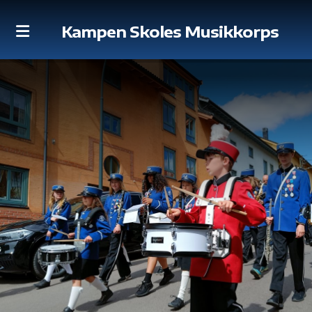
Kampen Skoles Musikkorps
Dirigent
Historie
Nyheter
Loppemarked
Konserter