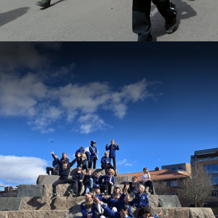
Turer
Kalender
Instrumenter
Å være korpsforelder
Samspill
Styret