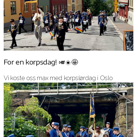
For en korpsdag! 🎺☀️🤩
Vi koste oss max med korpslørdag i Oslo