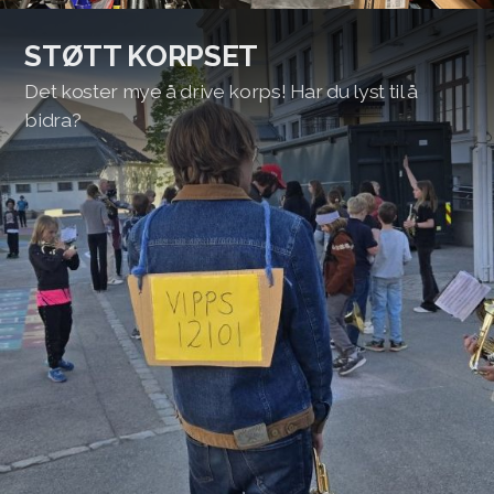
STØTT KORPSET
Det koster mye å drive korps! Har du lyst til å
bidra?