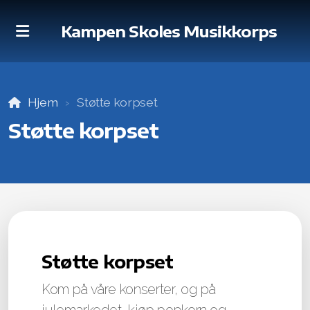
Kampen Skoles Musikkorps
Dirigent
Hjem
Støtte korpset
Historie
Støtte korpset
Nyheter
Loppemarked
Støtte korpset
Konserter
Kom på våre konserter, og på