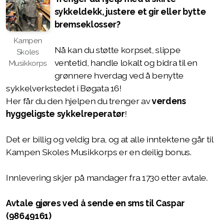
sykkeldekk, justere et gir eller bytte
bremseklosser?
Kampen
Nå kan du støtte korpset, slippe
Skoles
ventetid, handle lokalt og bidra til en
Musikkorps
grønnere hverdag ved å benytte
sykkelverkstedet i Bøgata 16!
Her får du den hjelpen du trenger av
verdens
hyggeligste sykkelreperatør
!
Det er billig og veldig bra, og at alle inntektene går til
Kampen Skoles Musikkorps er en deilig bonus.
Innlevering skjer på mandager fra 1730 etter avtale.
Avtale gjøres ved å sende en sms til Caspar
(98649161)