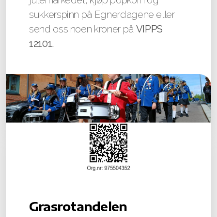
julemarkedet, kjøp popkorn og
Turer
sukkerspinn på Egnerdagene eller
Kalender
send oss noen kroner på
VIPPS
12101.
Instrumenter
Å være korpsforelder
Samspill
Styret
Grasrotandelen